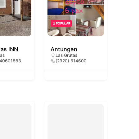
POPULAR
tas INN
Antungen
tas
Las Grutas
540601883
(2920) 614600