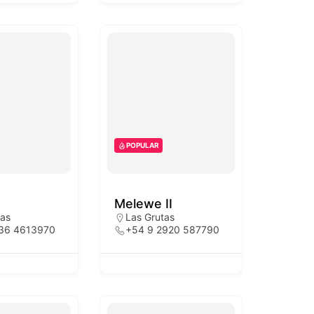
POPULAR
Melewe II
tas
Las Grutas
236 4613970
+54 9 2920 587790