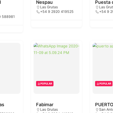
l
Nespau
Puesta d
Las Grutas
Las Gru
+54 9 2920 419525
+54 9 
0 588981
POPULAR
POPULAR
as
Fabimar
PUERTO
Las Grutas
San Anto