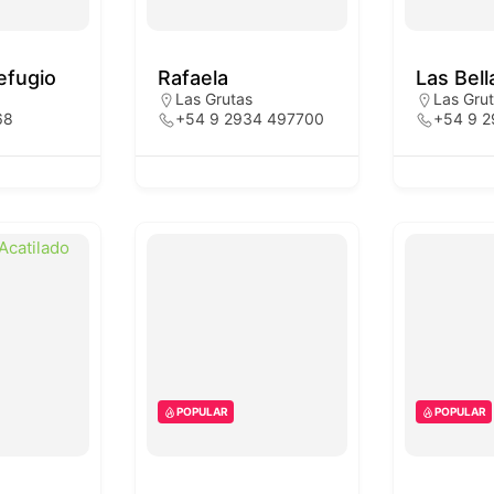
efugio
Rafaela
Las Bell
Las Grutas
Las Gru
68
+54 9 2934 497700
+54 9 2
POPULAR
POPULAR