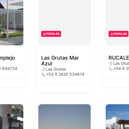
POPULAR
POPULAR
mplejo
Las Grutas Mar
RUCAL
Azul
Las Gru
0 649734
+54 9 
Las Grutas
+54 9 2920 534674