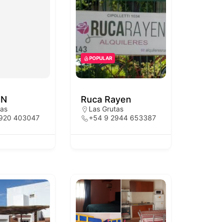
POPULAR
EN
Ruca Rayen
tas
Las Grutas
2920 403047
+54 9 2944 653387