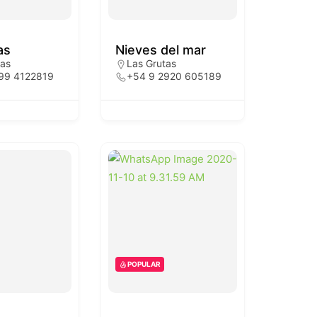
as
Nieves del mar
tas
Las Grutas
99 4122819
+54 9 2920 605189
POPULAR