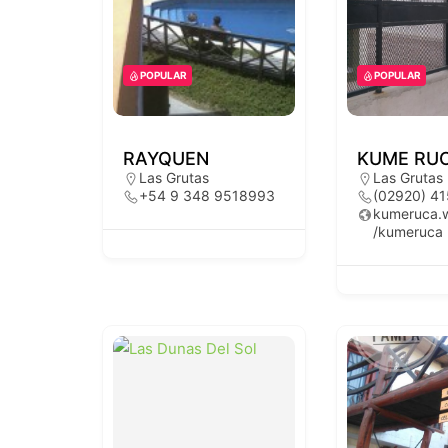
POPULAR
POPULAR
RAYQUEN
KUME RU
Las Grutas
Las Grutas
+54 9 348 9518993
(02920) 4
kumeruca.w
/kumeruca