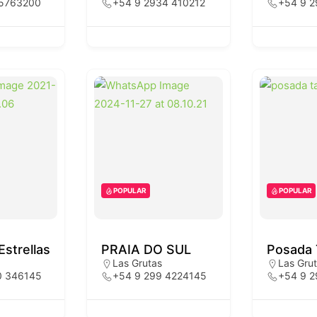
 5763200
+54 9 2934 410212
+54 9 2
POPULAR
POPULAR
strellas
PRAIA DO SUL
Posada 
Las Grutas
Las Gru
0 346145
+54 9 299 4224145
+54 9 2