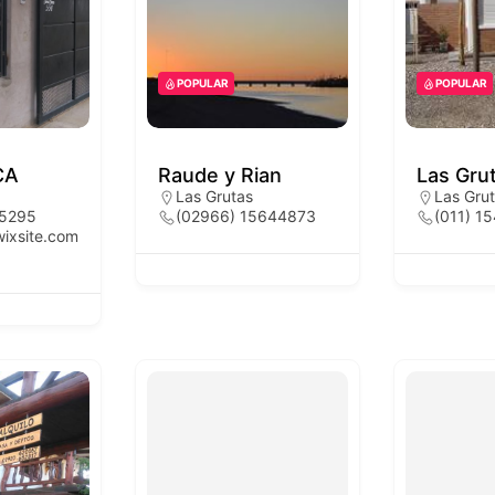
POPULAR
POPULAR
CA
Raude y Rian
Las Gru
Las Grutas
Las Gru
15295
(02966) 15644873
(011) 1
ixsite.com