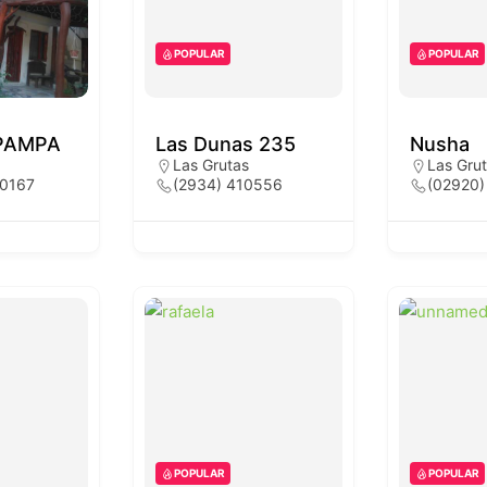
POPULAR
POPULAR
PAMPA
Las Dunas 235
Nusha
Las Grutas
Las Gru
20167
(2934) 410556
(02920)
POPULAR
POPULAR