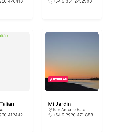
920 476418
+54 9 351 2732900
POPULAR
Talian
Mi Jardin
tas
San Antonio Este
920 412442
+54 9 2920 471 888