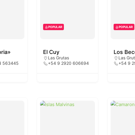
POPULAR
POPULAR
oria»
El Cuy
Los Bec
Las Grutas
Las Gru
4 563445
+54 9 2920 606694
+54 9 