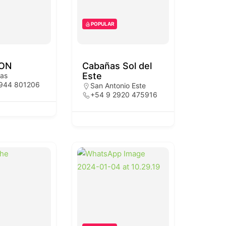
POPULAR
ON
Cabañas Sol del
Este
tas
2944 801206
San Antonio Este
+54 9 2920 475916