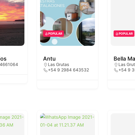
POPULAR
POPULAR
ios
Antu
Bella Ma
 4661064
Las Grutas
Las Gru
+54 9 2984 643532
+54 9 3