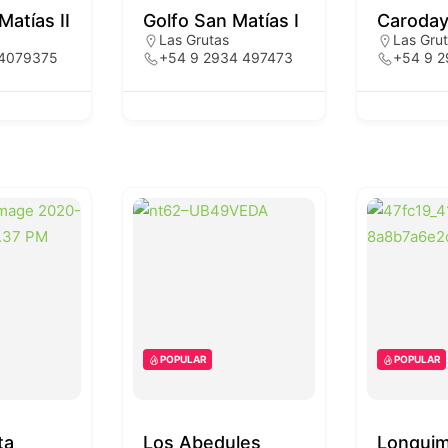
Matías II
Golfo San Matías I
Caroda
Las Grutas
Las Gru
 4079375
+54 9 2934 497473
+54 9 
POPULAR
POPULAR
ta
Los Abedules
Lonqui