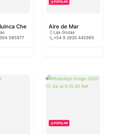
POPULAR
Huinca Che
Aire de Mar
tas
Las Grutas
3364 585977
+54 9 2920 445965
POPULAR