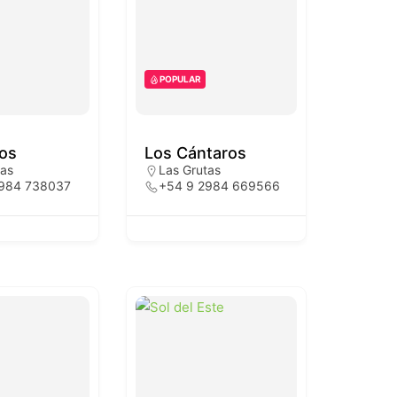
POPULAR
os
Los Cántaros
tas
Las Grutas
2984 738037
+54 9 2984 669566