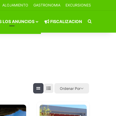
ALOJAMIENTO
GASTRONOMIA
EXCURSIONES
Buscar por
 LOS ANUNCIOS
FISCALIZACION
Ordenar Por