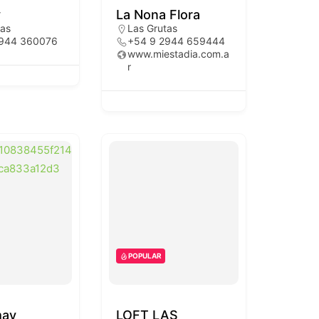
y
La Nona Flora
tas
Las Grutas
2944 360076
+54 9 2944 659444
www.miestadia.com.a
r
POPULAR
may
LOFT LAS