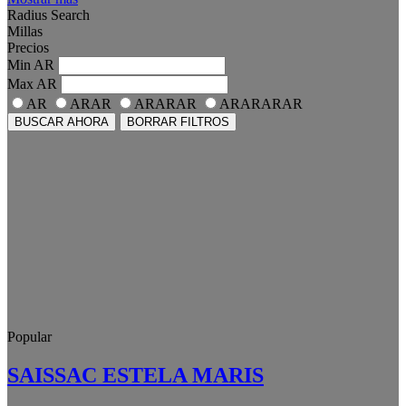
Radius Search
Millas
Precios
Min
AR
Max
AR
AR
ARAR
ARARAR
ARARARAR
BUSCAR AHORA
BORRAR FILTROS
Popular
SAISSAC ESTELA MARIS