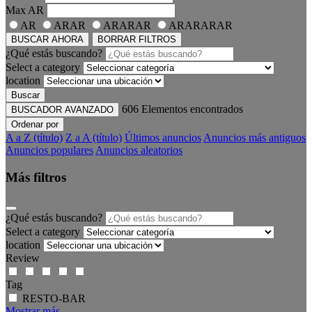
Max
AR
AR
ARAR
ARARAR
ARARARAR
BUSCAR AHORA
BORRAR FILTROS
¿Qué estás buscando?
Select a category
location
Buscar
606
Elementos encontrados
BUSCADOR AVANZADO
Ordenar por
A a Z (título)
Z a A (título)
Últimos anuncios
Anuncios más antiguos
Anuncios populares
Anuncios aleatorios
Más filtros
¿Qué estás buscando?
Select a category
location
Review
Tag
RESTO-BAR
Mostrar más