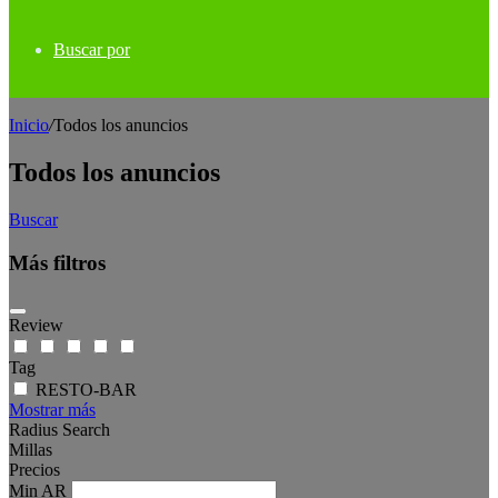
Buscar por
Inicio
/
Todos los anuncios
Todos los anuncios
Buscar
Más filtros
Review
Tag
RESTO-BAR
Mostrar más
Radius Search
Millas
Precios
Min
AR