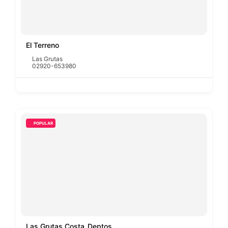
El Terreno
Las Grutas
02920-653980
POPULAR
Las Grutas Costa_Deptos