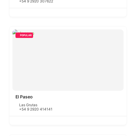
+54 9 2920 307622
POPULAR
El Paseo
Las Grutas
+54 9 2920 414141