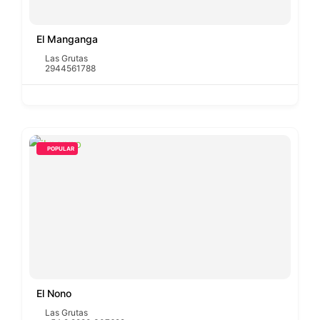
El Manganga
Las Grutas
2944561788
POPULAR
El Nono
Las Grutas