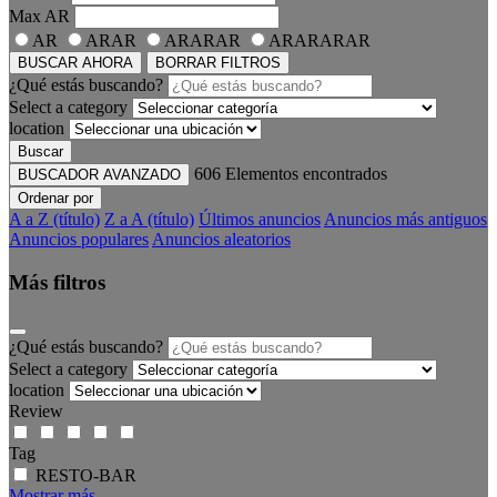
Max
AR
AR
ARAR
ARARAR
ARARARAR
BUSCAR AHORA
BORRAR FILTROS
¿Qué estás buscando?
Select a category
location
Buscar
606
Elementos encontrados
BUSCADOR AVANZADO
Ordenar por
A a Z (título)
Z a A (título)
Últimos anuncios
Anuncios más antiguos
Anuncios populares
Anuncios aleatorios
Más filtros
¿Qué estás buscando?
Select a category
location
Review
Tag
RESTO-BAR
Mostrar más