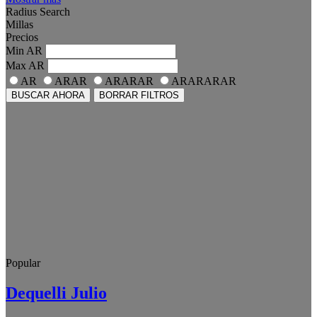
Radius Search
Millas
Precios
Min
AR
Max
AR
AR
ARAR
ARARAR
ARARARAR
BUSCAR AHORA
BORRAR FILTROS
Popular
Dequelli Julio