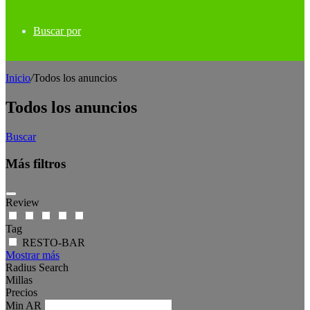
Buscar por
Inicio
/
Todos los anuncios
Todos los anuncios
Buscar
Más filtros
Review
Tag
RESTO-BAR
Mostrar más
Radius Search
Millas
Precios
Min
AR