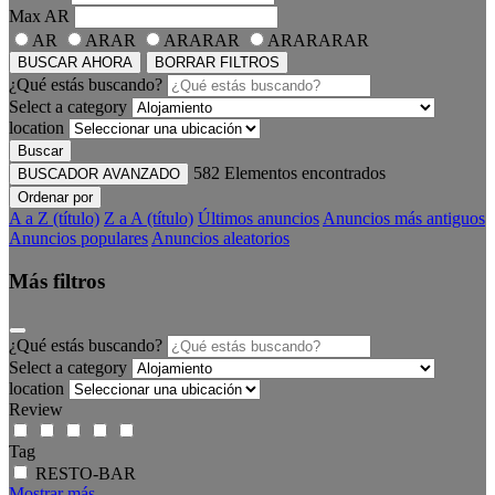
Max
AR
AR
ARAR
ARARAR
ARARARAR
BUSCAR AHORA
BORRAR FILTROS
¿Qué estás buscando?
Select a category
location
Buscar
582
Elementos encontrados
BUSCADOR AVANZADO
Ordenar por
A a Z (título)
Z a A (título)
Últimos anuncios
Anuncios más antiguos
Anuncios populares
Anuncios aleatorios
Más filtros
¿Qué estás buscando?
Select a category
location
Review
Tag
RESTO-BAR
Mostrar más