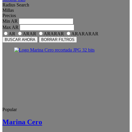
Radius Search
Millas
Precios
Min
AR
Max
AR
AR
ARAR
ARARAR
ARARARAR
BUSCAR AHORA
BORRAR FILTROS
Popular
Marina Cero