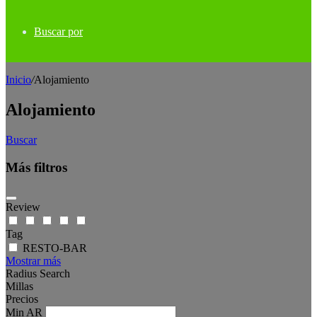
Buscar por
Inicio
/
Alojamiento
Alojamiento
Buscar
Más filtros
Review
Tag
RESTO-BAR
Mostrar más
Radius Search
Millas
Precios
Min
AR