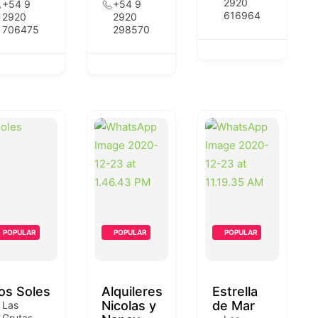
2920
+54 9
+54 9
616964
2920
2920
706475
298570
POPULAR
POPULAR
POPULAR
os Soles
Alquileres
Estrella
Nicolas y
de Mar
Las
Grutas