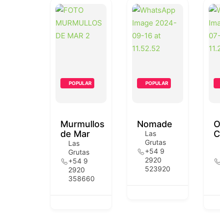
POPULAR
POPULAR
Murmullos
Nomade
O
de Mar
C
Las
Grutas
Las
+54 9
Grutas
2920
+54 9
523920
2920
358660