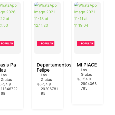
POPULAR
POPULAR
POPULAR
asis Pa
Departamentos
MI PIACE
lau
Felipe
Las
Grutas
Las
Las
+54 9
Grutas
Grutas
2994068
+54 9
+54 9
785
11346722
29206781
68
95