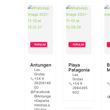
POPULAR
POPULAR
Antungen
Playa
B
Patagonia
M
Las
Grutas
Las
+54 9
Grutas
29206146
+54 9
00
2984365
Facebook
602
@Antunge
nDeparta
mentosLa
sGrutas