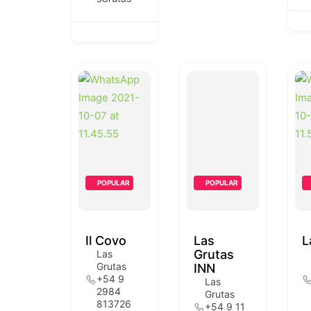
POPULAR
POPULAR
Il Covo
Las
L
Grutas
Las
Grutas
INN
+54 9
Las
2984
Grutas
813726
+54 9 11