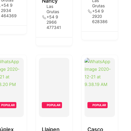
Nancy
Las
+54 9
Grutas
Las
2934
+54 9
Grutas
464369
2920
+54 9
628386
2966
477341
POPULAR
POPULAR
POPULAR
úplex
Llaipen
Casco