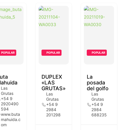
POPULAR
POPULAR
POPULAR
uta
DUPLEX
La
ahuida
«LAS
posada
GRUTAS»
del golfo
Las
Grutas
Las
Las
+54 9
Grutas
Grutas
2920490
+54 9
+54 9
594
2984
2984
www.buta
201298
688235
mahuida.c
om