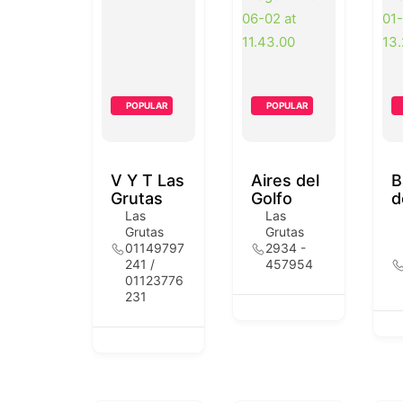
POPULAR
POPULAR
V Y T Las
Aires del
B
Grutas
Golfo
d
Las
Las
Grutas
Grutas
01149797
2934 -
241 /
457954
01123776
231