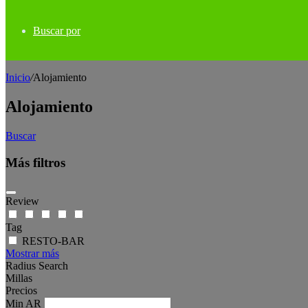
Buscar por
Inicio
/
Alojamiento
Alojamiento
Buscar
Más filtros
Review
Tag
RESTO-BAR
Mostrar más
Radius Search
Millas
Precios
Min
AR