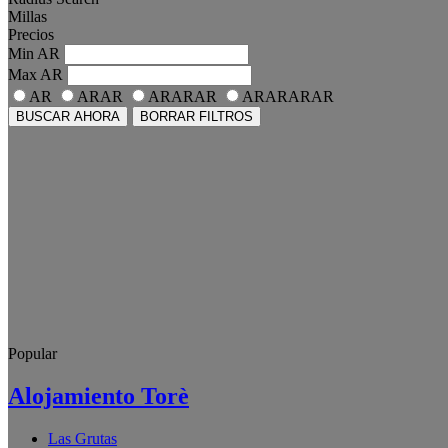
Millas
Precios
Min
AR
Max
AR
AR
ARAR
ARARAR
ARARARAR
BUSCAR AHORA
BORRAR FILTROS
Popular
Alojamiento Torè
Las Grutas