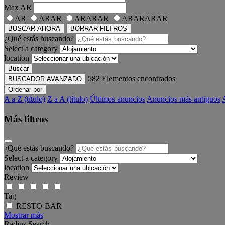
Max
AR
AR
ARAR
ARARAR
ARARARAR
BUSCAR AHORA
BORRAR FILTROS
¿Qué estás buscando?
Select a category
location
Buscar
582
Elementos encontrados
BUSCADOR AVANZADO
Ordenar por
A a Z (título)
Z a A (título)
Últimos anuncios
Anuncios más antiguos
Más filtros
¿Qué estás buscando?
Select a category
location
Review
Tag
RESTO-BAR
Mostrar más
Radius Search