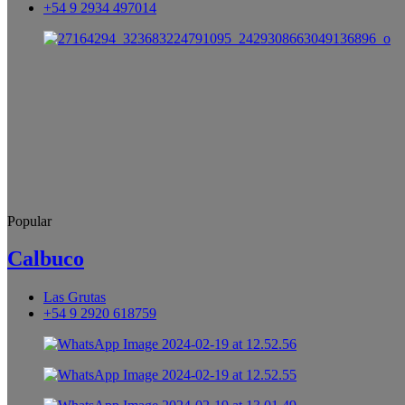
+54 9 2934 497014
Popular
Calbuco
Las Grutas
+54 9 2920 618759